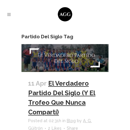
Partido Del Siglo Tag
11 Apr
El Verdadero
Partido Del Siglo (Y El
Trofeo Que Nunca
Compartí)
Posted at 02:31h
in
Blog
by
A. G.
Güitrón
2
Likes
Share