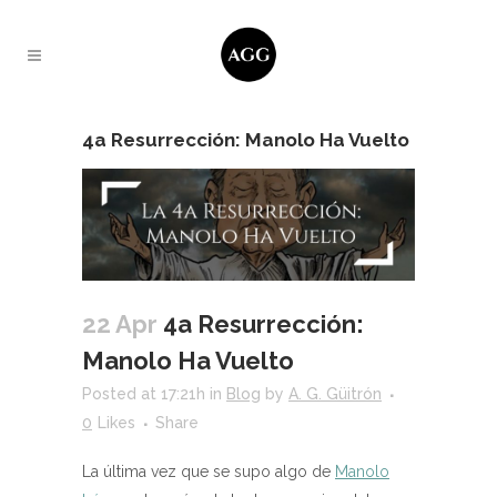
4a Resurrección: Manolo Ha Vuelto
22 Apr
4a Resurrección:
Manolo Ha Vuelto
Posted at 17:21h
in
Blog
by
A. G. Güitrón
0
Likes
Share
La última vez que se supo algo de
Manolo