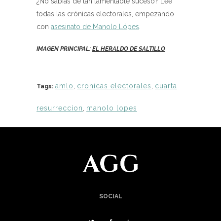
¿No sabías de tan lamentable suceso? Lee
todas las crónicas electorales, empezando
con
asesinato de Manolo Lópes
.
IMAGEN PRINCIPAL:
EL HERALDO DE SALTILLO
amlo
,
cronicas electorales
,
cuarta
Tags:
resurreccion
,
manolo lopes
SOCIAL