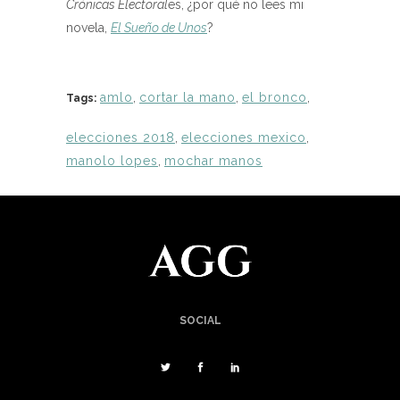
Cr
ónicas Electoral
es, ¿por qué no lees mi
novela,
El Sueño de Unos
?
amlo
,
cortar la mano
,
el bronco
,
Tags:
elecciones 2018
,
elecciones mexico
,
manolo lopes
,
mochar manos
SOCIAL