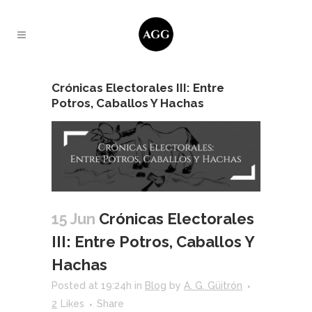
Crónicas Electorales III: Entre
Potros, Caballos Y Hachas
15 Jun
Crónicas Electorales
III: Entre Potros, Caballos Y
Hachas
Posted at 19:24h
in
Blog
by
A. G. Güitrón
2
Likes
Share