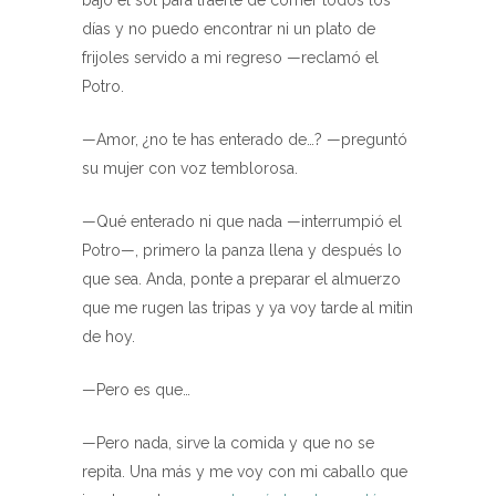
bajo el sol para traerte de comer todos los
días y no puedo encontrar ni un plato de
frijoles servido a mi regreso —reclamó el
Potro.
—Amor, ¿no te has enterado de…? —preguntó
su mujer con voz temblorosa.
—Qué enterado ni que nada —interrumpió el
Potro—, primero la panza llena y después lo
que sea. Anda, ponte a preparar el almuerzo
que me rugen las tripas y ya voy tarde al mitin
de hoy.
—Pero es que…
—Pero nada, sirve la comida y que no se
repita. Una más y me voy con mi caballo que