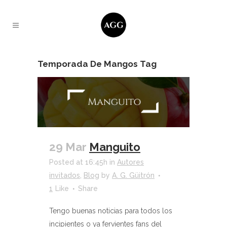
Temporada De Mangos Tag
29 Mar
Manguito
Posted at 16:45h
in
Autores
invitados
,
Blog
by
A. G. Güitrón
1
Like
Share
Tengo buenas noticias para todos los
incipientes o ya fervientes fans del