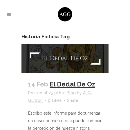
Historia Ficticia Tag
14 Feb
El Dedal De Oz
Posted at 23:01h
in
Blog
by
A. G.
Güitrón
0
Likes
Share
Escribo este informe para documentar
un descubrimiento que puede cambiar
la percepción de nuestra historia