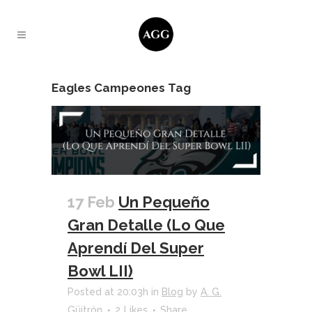
Eagles Campeones Tag
17 Feb
Un Pequeño
Gran Detalle (Lo Que
Aprendí Del Super
Bowl LII)
Posted at 20:03h
in
Blog
by
A. G.
Güitrón
2
Likes
Share