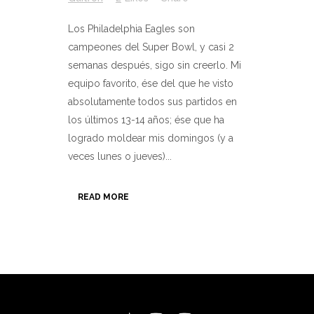
Los Philadelphia Eagles son
campeones del Super Bowl, y casi 2
semanas después, sigo sin creerlo. Mi
equipo favorito, ése del que he visto
absolutamente todos sus partidos en
los últimos 13-14 años; ése que ha
logrado moldear mis domingos (y a
veces lunes o jueves)...
READ MORE