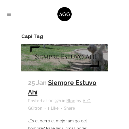
Capi Tag
25 Jan
Siempre Estuvo
Ahí
Posted at 00:37h
in
Blog
by
A. G.
Güitrón
1
Like
Share
¿Es el perro el mejor amigo del
hombre? Pasé las últimas horas