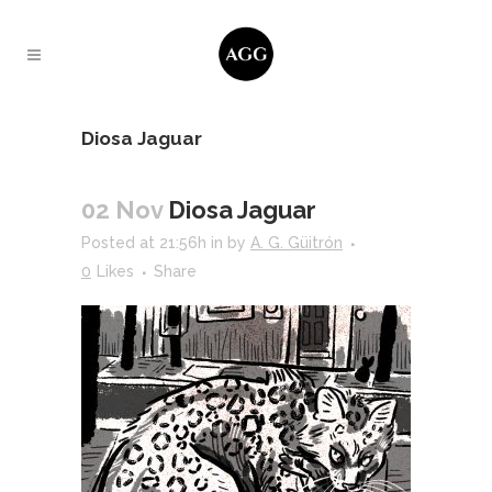
Diosa Jaguar
02 Nov
Diosa Jaguar
Posted at 21:56h
in
by
A. G. Güitrón
0
Likes
Share