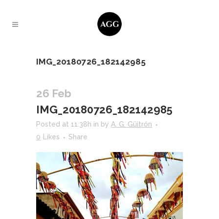
IMG_20180726_182142985
26 Feb
IMG_20180726_182142985
Posted at 11:38h
in
by
A. G. Güitrón
0
Likes
Share