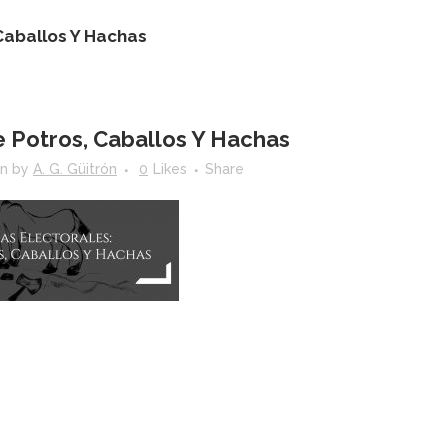
 Caballos Y Hachas
 Potros, Caballos Y Hachas
in
by
A. G. Güitrón
0
Likes
Share